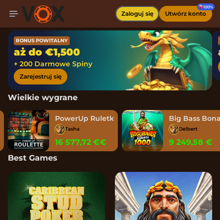
100%
Zaloguj się
Utwórz konto
BONUS POWITALNY
aż do €1,500
+ 200 Darmowe Spiny
Zarejestruj się
Wielkie wygrane
- Ruby
PowerUp Ruletka
Big Bass Bona
Tasha
Delbert
16 577,72 €€
9 249,58 €
Best Games